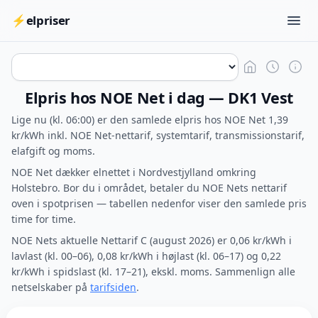
⚡
elpriser
Elpris hos NOE Net i dag — DK1 Vest
Lige nu (kl. 06:00) er den samlede elpris hos NOE Net 1,39
kr/kWh inkl. NOE Net-nettarif, systemtarif, transmissionstarif,
elafgift og moms.
NOE Net dækker elnettet i Nordvestjylland omkring
Holstebro. Bor du i området, betaler du NOE Nets nettarif
oven i spotprisen — tabellen nedenfor viser den samlede pris
time for time.
NOE Nets aktuelle Nettarif C (august 2026) er 0,06 kr/kWh i
lavlast (kl. 00–06), 0,08 kr/kWh i højlast (kl. 06–17) og 0,22
kr/kWh i spidslast (kl. 17–21), ekskl. moms. Sammenlign alle
netselskaber på
tarifsiden
.