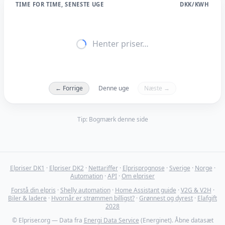
TIME FOR TIME, SENESTE UGE
DKK/KWH
Henter priser…
← Forrige
Denne uge
Næste →
Tip: Bogmærk denne side
Elpriser DK1
·
Elpriser DK2
·
Nettariffer
·
Elprisprognose
·
Sverige
·
Norge
·
Automation
·
API
·
Om elpriser
Forstå din elpris
·
Shelly automation
·
Home Assistant guide
·
V2G & V2H
·
Biler & ladere
·
Hvornår er strømmen billigst?
·
Grønnest og dyrest
·
Elafgift
2028
© Elpriser.org — Data fra
Energi Data Service
(Energinet). Åbne datasæt