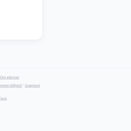
Om elpriser
mmen billigst?
·
Grønnest
Face
.