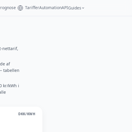
Prognose
Tariffer
Automation
API
Guides
-nettarif,
åde af
— tabellen
10 kr/kWh i
alle
DKK/KWH