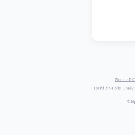
Elpriser DK
Forstå din elpris
·
Shelly
© El