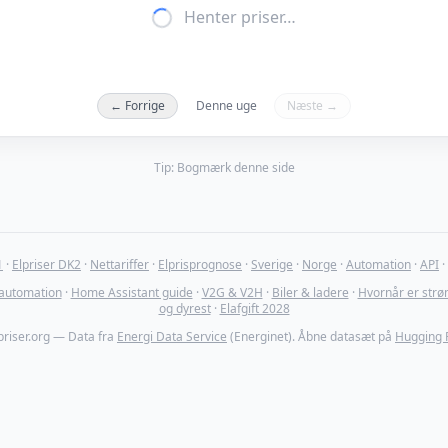
Henter priser…
← Forrige
Denne uge
Næste →
Tip: Bogmærk denne side
1
·
Elpriser DK2
·
Nettariffer
·
Elprisprognose
·
Sverige
·
Norge
·
Automation
·
API
·
 automation
·
Home Assistant guide
·
V2G & V2H
·
Biler & ladere
·
Hvornår er strø
og dyrest
·
Elafgift 2028
priser.org — Data fra
Energi Data Service
(Energinet). Åbne datasæt på
Hugging 