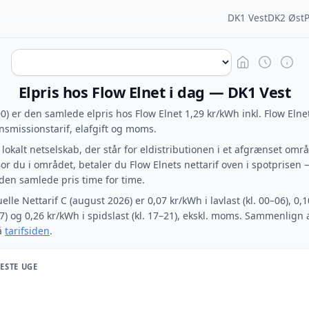
DK1 Vest
DK2 Øst
Elpris hos Flow Elnet i dag — DK1 Vest
00) er den samlede elpris hos Flow Elnet 1,29 kr/kWh inkl. Flow Elnet
ansmissionstarif, elafgift og moms.
t lokalt netselskab, der står for eldistributionen i et afgrænset omr
r du i området, betaler du Flow Elnets nettarif oven i spotprisen 
den samlede pris time for time.
elle Nettarif C (august 2026) er 0,07 kr/kWh i lavlast (kl. 00–06), 0,
17) og 0,26 kr/kWh i spidslast (kl. 17–21), ekskl. moms. Sammenlign 
å
tarifsiden
.
NESTE UGE