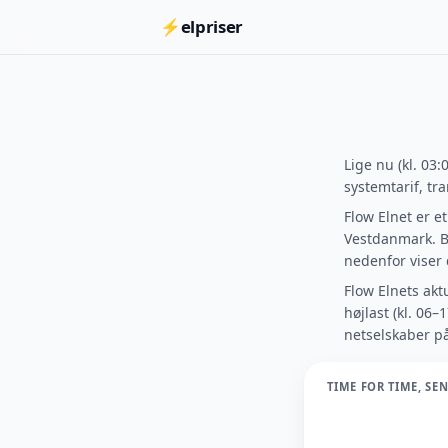
⚡
elpriser
Lige nu (kl. 03:
systemtarif, tr
Flow Elnet er e
Vestdanmark. Bo
nedenfor viser 
Flow Elnets aktu
højlast (kl. 06–
netselskaber p
TIME FOR TIME, SE